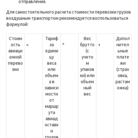
отправления.
Для самостоятельного расчета стоимости перевозки грузов
воздушным транспортом рекомендуется воспользоваться
формулой:
Стоим
Тариф
Вес
Допол
ость
=
за
*
брутто
+
нител
авиаци
едини
(с
ьные
онной
цу
учето
плате
перево
веса
м
жи
зки
или
упаков
(страх
объем
ки) или
овка,
а в
объем
растам
зависи
ный
ожка)
мости
вес
от
маршр
ута
авиад
оставк
и
грузов