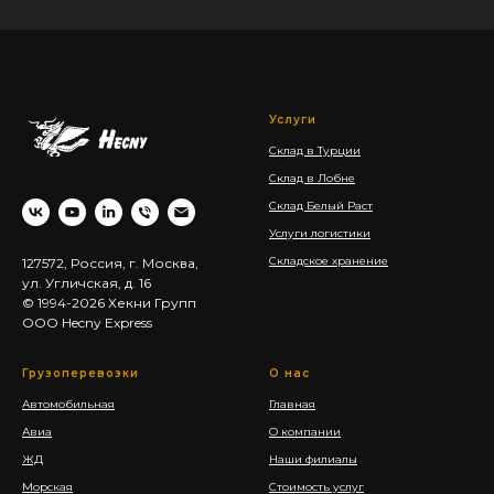
Услуги
Склад в Турции
Склад в Лобне
Склад Белый Раст
Услуги логистики
Складское хранение
127572, Россия, г. Москва,
ул. Угличская, д. 16
© 1994-2026 Хекни Групп
ООО Hecny Express
Грузоперевозки
О нас
Автомобильная
Главная
Авиа
О компании
ЖД
Наши филиалы
Морская
Стоимость услуг