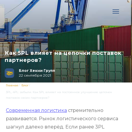
Как 5PL влияет на цепочки поставок
партнеров?
Блог Хекни Групп
22 сентября 2021
Главная
Блог
/
/
3PL, 4PL: забыли. Как 5PL влияет на постоянное улучшение цепочек
поставок своих партнеров?
Современная логистика
стремительно
развивается. Рынок логистического сервиса
шагнул далеко вперёд. Если ранее 3PL