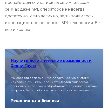
провайдеры считались высшим классом,
сейчас даже 4PL операторов не всегда
достаточно. И это логично, ведь появилось
инновационное решение - 5PL технология. Её
все и желают.
Изучите логистические возможности
Хекни Групп
Мы создали современную логистическую систему
на уровне лучших мировых стандартов складской
логистики, способную обрабатывать грузопоток точно
вовремя, без ошибок и с наименьшими затратами.
Решения для бизнеса