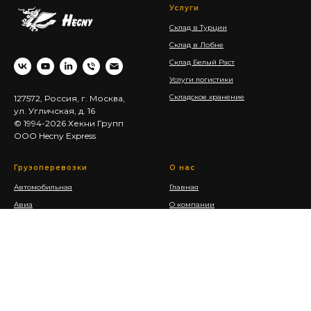
Услуги
Склад в Турции
Склад в Лобне
Склад Белый Раст
Услуги логистики
Складское хранение
127572, Россия, г. Москва,
ул. Угличская, д. 16
© 1994-2026 Хекни Групп
ООО Hecny Express
Грузоперевозки
О нас
Автомобильная
Главная
Авиа
О компании
ЖД
Наши филиалы
Морская
Стоимость услуг
Мультимодальные
Блог