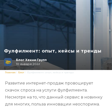
Фулфилмент: опыт, кейсы и тренды
Блог Хекни Групп
10 января 2022
Главная
Блог
Фулфилмент: опыт, кейсы и тренды
/
/
Развитие интернет-продаж провоцирует
скачок спроса на услуги фулфилмента.
Несмотря на то, что данный сервис в новинку
для многих, польза инновации неоспорима.