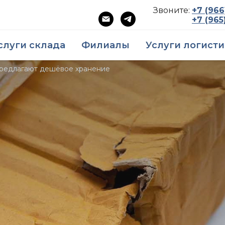
Звоните:
+7 (966
Звоните:
+7 (965
слуги склада
​Филиалы
Услуги логист
предлагают дешёвое хранение