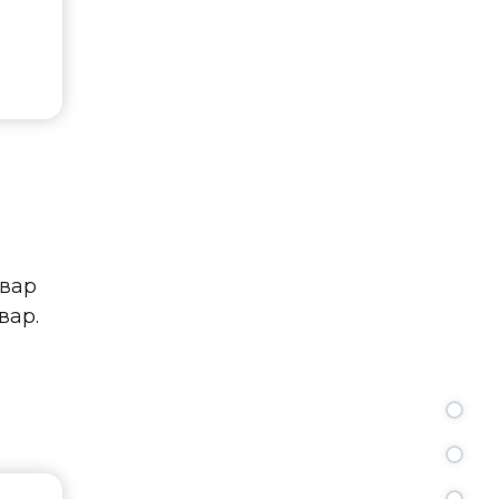
овар
вар.