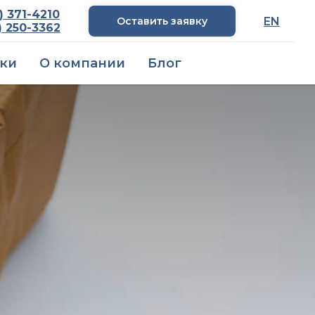
) 371-4210
Оставить заявку
EN
) 250-3362
ики
О компании
Блог