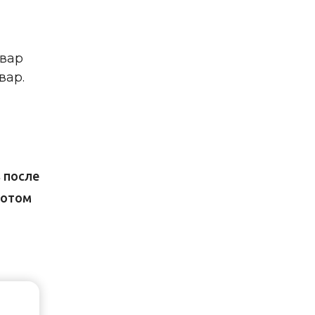
овар
вар.
 после
потом