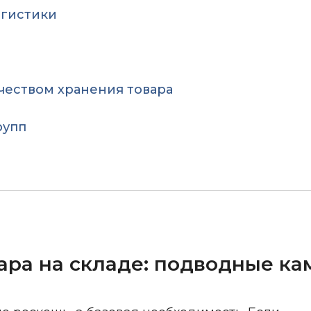
огистики
ачеством хранения товара
рупп
ара на складе: подводные ка