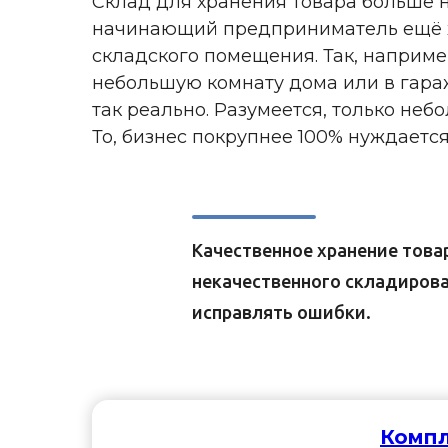
Склад для хранения товара больше н
начинающий предприниматель ещё хо
складского помещения. Так, наприм
небольшую комнату дома или в гара
так реально. Разумеется, только не
То, бизнес покрупнее 100% нуждаетс
Качественное хранение това
некачественного складирова
исправлять ошибки.
Компл